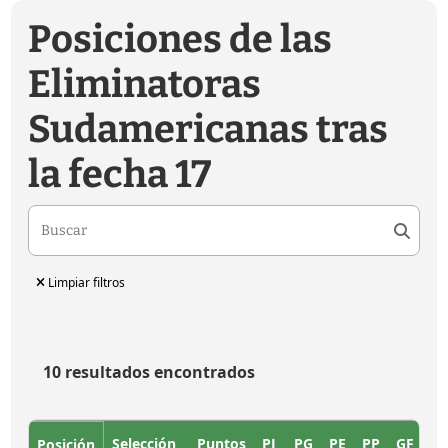
Posiciones de las
Eliminatoras
Sudamericanas tras
la fecha 17
Limpiar filtros
10 resultados encontrados
Selección
Puntos
PJ
PG
PE
PP
GF
G
Posición