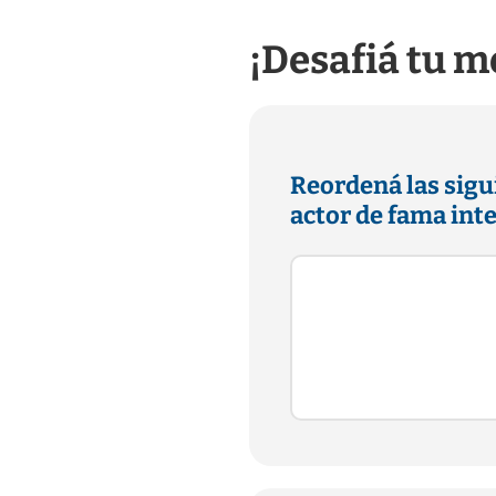
¡Desafiá tu m
Reordená las sigui
actor de fama in