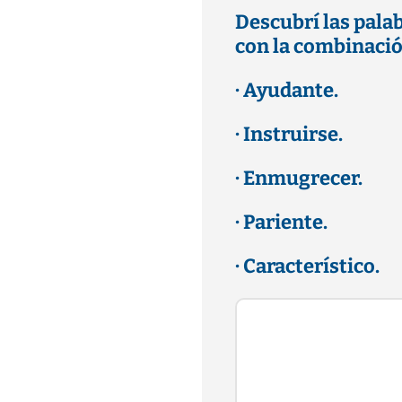
Descubrí las pala
con la combinación
· Ayudante.
· Instruirse.
· Enmugrecer.
· Pariente.
· Característico.