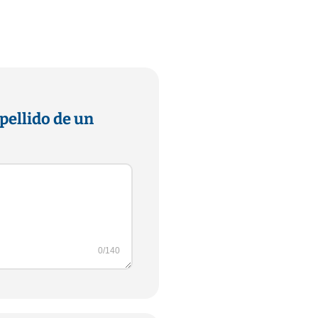
pellido de un
0
/140